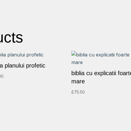
ucts
ia planului profetic
biblia cu explicatii foart
00
mare
£
75.50