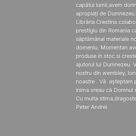
capătul lumii,avem dorin
apropiați de Dumnezeu
Librăria Crestina colabo
prestigiu din Romania ca
săptămânal materiale noi ,
domeniu. Momentan avem
produse in stoc si crest
ajutorul lui Dumnezeu. 
nostru din wembley, lond
noastre . Vă așteptam pe
inima vreau că Domnul 
Cu multa stima,dragoste 
Peter Andrei