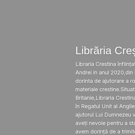
Librăria Cre
Libraria Crestina înființa
Andrei in anul 2020,din i
dorinta de ajutorare a r
materiale crestine.Situ
Britanie,Libraria Crestin
în Regatul Unit al Anglie
ajutorul Lui Dumnezeu v
aveți nevoie pentru a s
avem dorință de a trimi