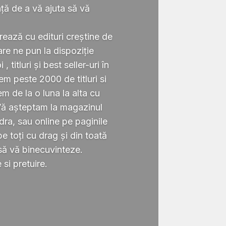
ță de a vă ajuta să vă
.
rează cu edituri creștine de
re ne pun la dispoziție
 titluri și best seller-uri în
 peste 2000 de titluri si
em de la o luna la alta cu
Vă așteptam la magazinul
ra, sau online pe paginile
 toți cu drag și din toată
să vă binecuvinteze.
si pretuire.