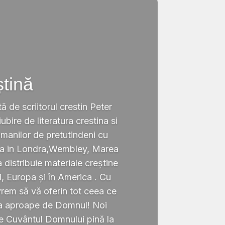
ștină
tă de scriitorul crestin Peter
ubire de literatura crestina si
omanilor de pretutindeni cu
ata in Londra,Wembley, Marea
a distribuie materiale creștine
i, Europa și în America . Cu
rem să vă oferin tot ceea ce
ta aproape de Domnul! Noi
te Cuvântul Domnului pină la