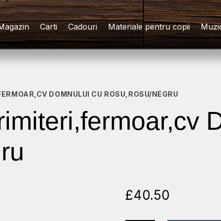
Magazin
Carti
Cadouri
Materiale pentru copii
Muzi
I,FERMOAR,CV DOMNULUI CU ROSU,ROSU/NEGRU
trimiteri,fermoar,cv
gru
£
40.50