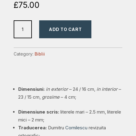
£
75.00
Biblie
ADD TO CART
mare,
piele,
handmade,
Category:
Biblii
bleumarin,
simbol
mâini
în
Dimensiuni:
in exterior
– 24 / 16 cm,
in interior
–
rugăciune,
23 / 15 cm,
grosime
– 4 cm;
index,
margini
Dimensiune scris:
literele mari – 2.5 mm, literele
aurii,
mici – 2 mm;
cuv.
Traducerea:
Dumitru
Cornilescu
revizuita
Isus
ortografic;