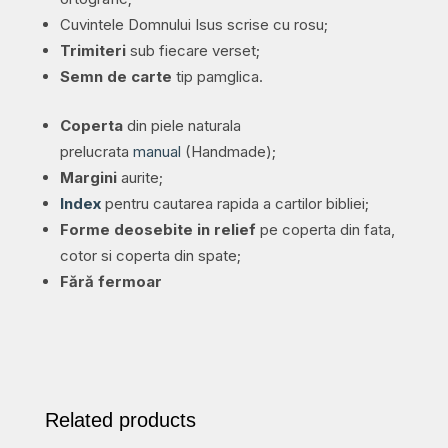
cu
Cuvintele Domnului Isus scrise cu rosu;
rosu
Trimiteri
sub fiecare verset;
quantity
Semn de carte
tip pamglica.
Coperta
din piele naturala
prelucrata
manual
(Handmade);
Margini
aurite;
Index
pentru cautarea rapida a cartilor bibliei;
Forme deosebite in relief
pe coperta din fata,
cotor si coperta din spate;
Fără fermoar
Related products