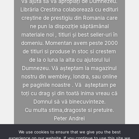
vă ajuta să vă apropiați de Dumnezeu.
Librăria Crestina colaborează cu edituri
creștine de prestigiu din Romania care
ne pun la dispoziție săptămânal
materiale noi , titluri și best seller-uri în
domeniu. Momentan avem peste 2000
de titluri si produse in stoc si crestem
de la o luna la alta cu ajutorul lui
Dumnezeu. Vă așteptam la magazinul
nostru din wembley, londra, sau online
pe paginile noastre . Vă așteptam pe
toți cu drag și din toată inima vreau că
Domnul să vă binecuvinteze.
Cu multa stima,dragoste si pretuire.
Peter Andrei
We use cookies to ensure that we give you the best
experience on our website. If you continue to use this site we