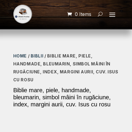
0 Items
HOME
/
BIBLII
/ BIBLIE MARE, PIELE,
HANDMADE, BLEUMARIN, SIMBOL MÂINI ÎN
RUGĂCIUNE, INDEX, MARGINI AURII, CUV. ISUS
CU ROSU
Biblie mare, piele, handmade,
bleumarin, simbol mâini în rugăciune,
index, margini aurii, cuv. Isus cu rosu