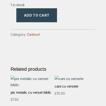
1 in stock
ADD TO CART
borcan
365
versete
Category:
Cadouri
model1
quantity
Related products
cani cu versete
pix metalic cu verset biblic
£
10.00
£
1.50