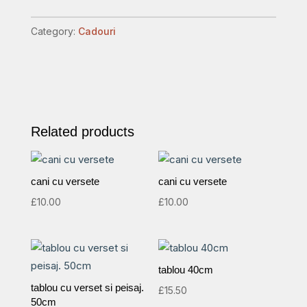
365
versete
Category:
Cadouri
de
lux
cu
inel.
quantity
Related products
cani cu versete
cani cu versete
£
10.00
£
10.00
tablou 40cm
tablou cu verset si peisaj.
£
15.50
50cm