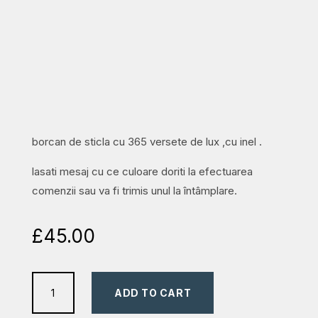
borcan de sticla cu 365 versete de lux ,cu inel .
lasati mesaj cu ce culoare doriti la efectuarea
comenzii sau va fi trimis unul la întâmplare.
£
45.00
Borcan
ADD TO CART
cu