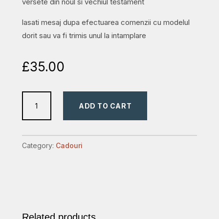
versete din noul si vechiul testament
lasati mesaj dupa efectuarea comenzii cu modelul
dorit sau va fi trimis unul la intamplare
£
35.00
borcan
ADD TO CART
cu
365
versete
Category:
Cadouri
quantity
Related products