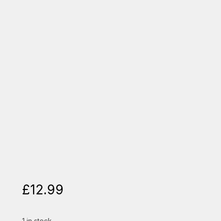
£
12.99
1 in stock