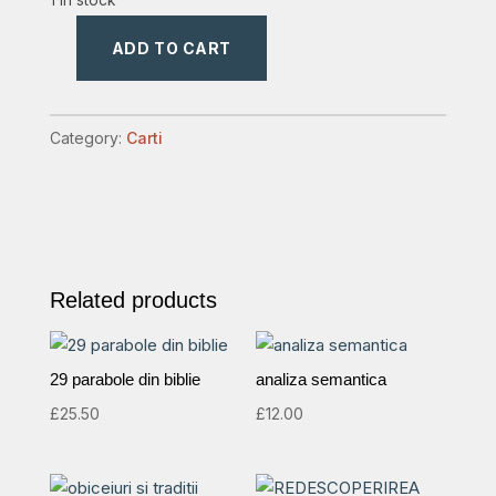
ADD TO CART
cand
sa
intorci
Category:
Carti
spatele
si
sa
pleci
quantity
Related products
29 parabole din biblie
analiza semantica
£
25.50
£
12.00