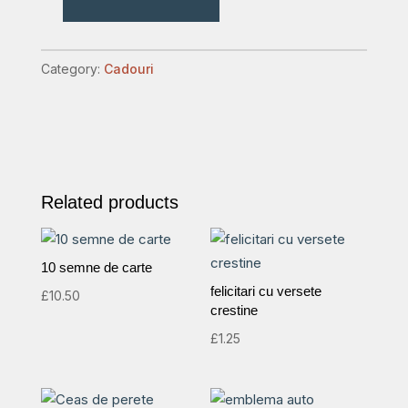
carnetel
cu
pix
Category:
Cadouri
quantity
Related products
10 semne de carte
felicitari cu versete
£
10.50
crestine
£
1.25