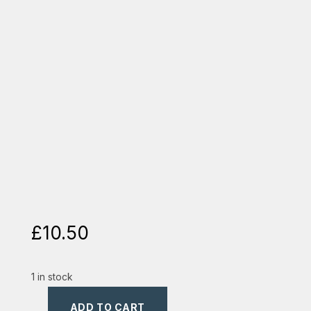
£
10.50
1 in stock
ADD TO CART