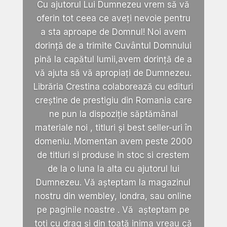
Cu ajutorul Lui Dumnezeu vrem să vă
oferin tot ceea ce aveți nevoie pentru
a sta aproape de Domnul! Noi avem
dorință de a trimite Cuvântul Domnului
pină la capătul lumii,avem dorință de a
vă ajuta să vă apropiați de Dumnezeu.
Librăria Crestina colaborează cu edituri
creștine de prestigiu din Romania care
ne pun la dispoziție săptămânal
materiale noi , titluri și best seller-uri în
domeniu. Momentan avem peste 2000
de titluri si produse in stoc si crestem
de la o luna la alta cu ajutorul lui
Dumnezeu. Vă așteptam la magazinul
nostru din wembley, londra, sau online
pe paginile noastre . Vă așteptam pe
toți cu drag și din toată inima vreau că