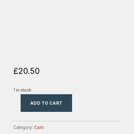
£
20.50
1 in stock
ADD TO CART
cartea
lui
enoh
Category:
Carti
quantity