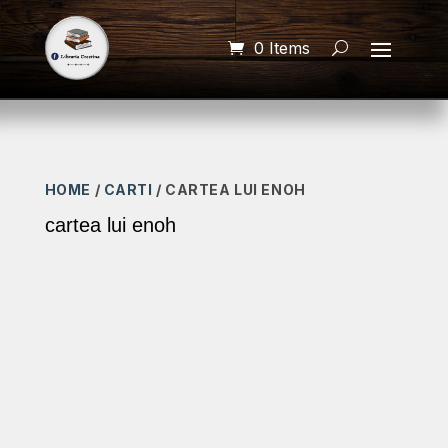
0 Items
HOME
/
CARTI
/ CARTEA LUI ENOH
cartea lui enoh