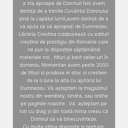
a sta aproape de Domnul! Noi avem
dorință de a trimite Cuvântul Domnului
pină la capătul lumii,avem dorință de a
vă ajuta să vă apropiați de Dumnezeu.
Librăria Crestina colaborează cu edituri
creștine de prestigiu din Romania care
ne pun la dispoziție săptămânal
materiale noi , titluri și best seller-uri în
domeniu. Momentan avem peste 2000
de titluri si produse in stoc si crestem
de la o luna la alta cu ajutorul lui
Dumnezeu. Vă așteptam la magazinul
nostru din wembley, londra, sau online
pe paginile noastre . Vă așteptam pe
toți cu drag și din toată inima vreau că
Domnul să vă binecuvinteze.
Cu multa stima,dragoste si pretuire.