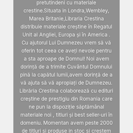
pretutindeni cu materiale
crestine.Situata in Londra,Wembley,
Marea Britanie,Libraria Crestina
distribuie materiale creștine în Regatul
Unit al Angliei, Europa și în America .
Cu ajutorul Lui Dumnezeu vrem să vă
oferin tot ceea ce aveți nevoie pentru
a sta aproape de Domnul! Noi avem
dorință de a trimite Cuvântul Domnului
pină la capătul lumii,avem dorință de a
vă ajuta să vă apropiați de Dumnezeu.
Librăria Crestina colaborează cu edituri
creștine de prestigiu din Romania care
ne pun la dispoziție săptămânal
materiale noi , titluri și best seller-uri în
domeniu. Momentan avem peste 2000
de titluri si produse in stoc si crestem