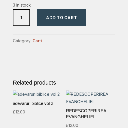
3 in stock
ce
ADD TO CART
zic
voua
zic
Category:
Carti
tuturor,
vegheati
quantity
Related products
adevaruri biblice vol 2
REDESCOPERIREA
£
12.00
EVANGHELIEI
£
12.00