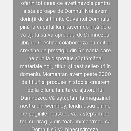
oferin tot ceea ce aveți nevoie pentru
a sta aproape de Domnul! Noi avem
dorință de a trimite Cuvântul Domnului
pină la capătul lumii,avem dorință de a
vă ajuta să vă apropiați de Dumnezeu.
Librăria Crestina colaborează cu edituri
creștine de prestigiu din Romania care
ne pun la dispoziție săptămânal
materiale noi , titluri și best seller-uri în
domeniu. Momentan avem peste 2000
de titluri si produse in stoc si crestem
de la o luna la alta cu ajutorul lui
Dumnezeu. Vă așteptam la magazinul
nostru din wembley, londra, sau online
pe paginile noastre . Vă așteptam pe
toți cu drag și din toată inima vreau că
Domnul să vă binecuvinteze.