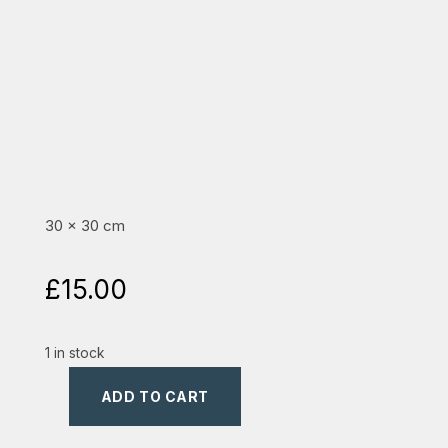
30 x 30 cm
£
15.00
1 in stock
ADD TO CART
Ceas
de