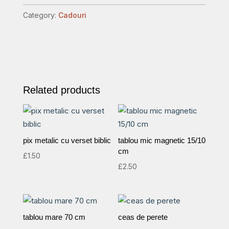
perete,
Category:
Cadouri
model
3
quantity
Related products
pix metalic cu verset biblic
tablou mic magnetic 15/10
cm
£
1.50
£
2.50
tablou mare 70 cm
ceas de perete