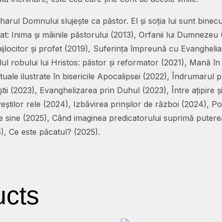
arul Domnului slujește ca păstor. El și soția lui sunt binec
t: Inima și mâinile păstorului (2013), Orfanii lui Dumnezeu 
: mijlocitor și profet (2019), Suferința împreună cu Evangheli
ilul robului lui Hristos: păstor și reformator (2021), Mană în
tuale ilustrate în bisericile Apocalipsei (2022), Îndrumarul 
tii (2023), Evanghelizarea prin Duhul (2023), Între ațipire 
eștilor rele (2024), Izbăvirea prinșilor de război (2024), Poc
i de sine (2025), Când imaginea predicatorului suprimă pute
5), Ce este păcatul? (2025).
ucts