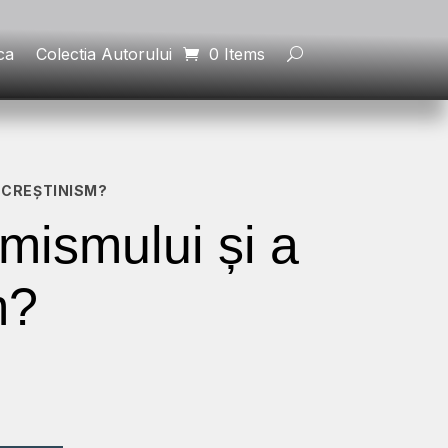
ca
Colectia Autorului
0 Items
L CREȘTINISM?
emismului și a
m?