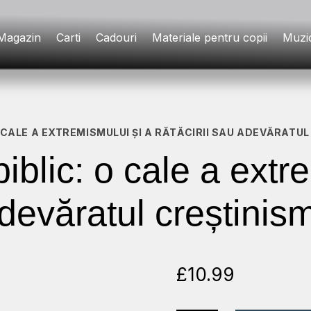
Magazin
Carti
Cadouri
Materiale pentru copii
Muzi
O CALE A EXTREMISMULUI ȘI A RĂTĂCIRII SAU ADEVĂRATU
iblic: o cale a extr
adevăratul creștinis
£
10.99