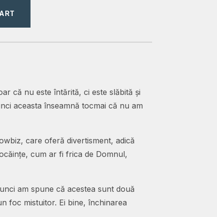
CART
r că nu este întărită, ci este slăbită și
atunci aceasta înseamnă tocmai că nu am
showbiz, care oferă divertisment, adică
pocăințe, cum ar fi frica de Domnul,
 atunci am spune că acestea sunt două
 foc mistuitor. Ei bine, închinarea