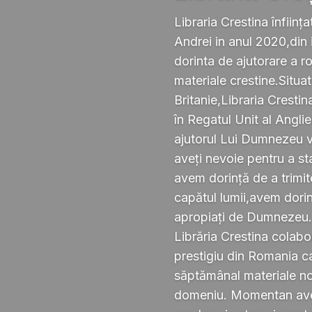
Libraria Crestina înființa
Andrei in anul 2020,din i
dorinta de ajutorare a r
materiale crestine.Situ
Britanie,Libraria Crestin
în Regatul Unit al Anglie
ajutorul Lui Dumnezeu v
aveți nevoie pentru a s
avem dorință de a trimi
capătul lumii,avem dorin
apropiați de Dumnezeu
Librăria Crestina colabo
prestigiu din Romania ca
săptămânal materiale noi ,
domeniu. Momentan avem