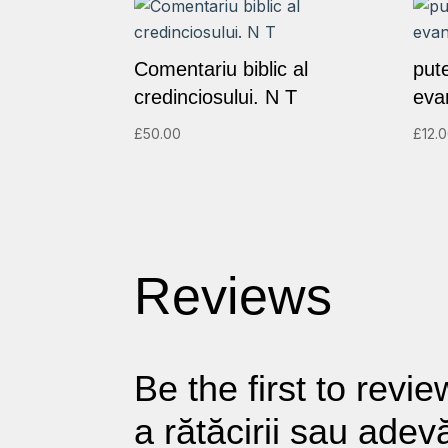
Comentariu biblic al
put
credinciosului. N T
eva
£
50.00
£
12.
Reviews
Be the first to revi
a rătăcirii sau adev