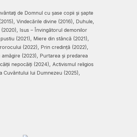
uvântaţi de Domnul cu șase copii și șapte
(2015), Vindecările divine (2016), Duhule,
a (2020), Isus – Învingătorul demonilor
 pustiu (2021), Miere din stâncă (2021),
prorocului (2022), Prin credință (2022),
și amăgire (2023), Purtarea și predarea
ăiții nepocăiți (2024), Activismul religios
rea Cuvântului lui Dumnezeu (2025),