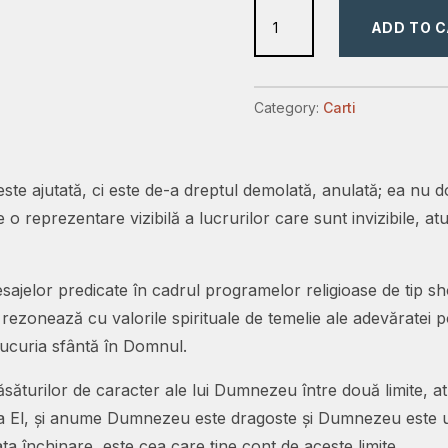
Creștinismul
ADD TO 
biblic:
o
cale
Category:
Carti
a
extremismului
și
te ajutată, ci este de-a dreptul demolată, anulată; ea nu doa
a
o reprezentare vizibilă a lucrurilor care sunt invizibile, 
rătăcirii
sau
 mesajelor predicate în cadrul programelor religioase de tip 
adevăratul
 rezonează cu valorile spirituale de temelie ale adevăratei 
creștinism?
 bucuria sfântă în Domnul.
quantity
ăsăturilor de caracter ale lui Dumnezeu între două limite,
 la El, și anume Dumnezeu este dragoste și Dumnezeu este un
 închinare, este cea care ține cont de aceste limite.