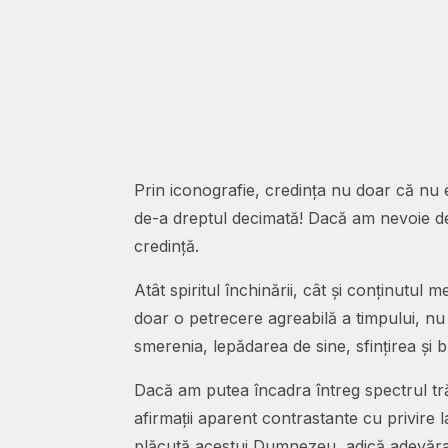
Prin iconografie, credința nu doar că nu es
de-a dreptul decimată! Dacă am nevoie de 
credință.
Atât spiritul închinării, cât și conținutul
doar o petrecere agreabilă a timpului, nu
smerenia, lepădarea de sine, sfințirea și
Dacă am putea încadra întreg spectrul tr
afirmații aparent contrastante cu privire
plăcută acestui Dumnezeu, adică adevărata