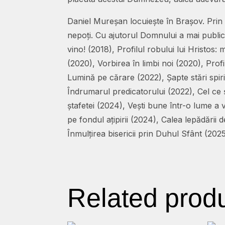
Daniel Mureșan locuiește în Brașov. Prin h
nepoți. Cu ajutorul Domnului a mai publica
vino! (2018), Profilul robului lui Hristos
(2020), Vorbirea în limbi noi (2020), Prof
Lumină pe cărare (2022), Șapte stări spiri
Îndrumarul predicatorului (2022), Cel ce ș
ștafetei (2024), Vești bune într-o lume a v
pe fondul ațipirii (2024), Calea lepădări
Înmulțirea bisericii prin Duhul Sfânt (202
Related prod