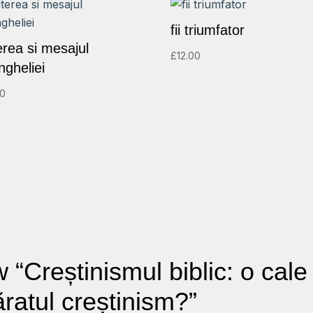
fii triumfator
erea si mesajul
£
12.00
ngheliei
00
ew “Creștinismul biblic: o cal
ăratul creștinism?”