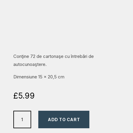
Conţine 72 de cartonaşe cu întrebări de
autocunoaştere.
Dimensiune 15 x 20,5 cm
£
5.99
Cutia
ADD TO CART
cu
întrebări