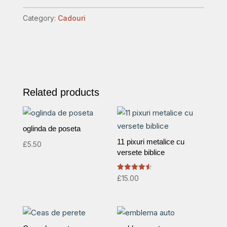
quantity
Category:
Cadouri
Related products
oglinda de poseta
11 pixuri metalice cu
£
5.50
versete biblice
Rated
£
15.00
4.50
out of 5