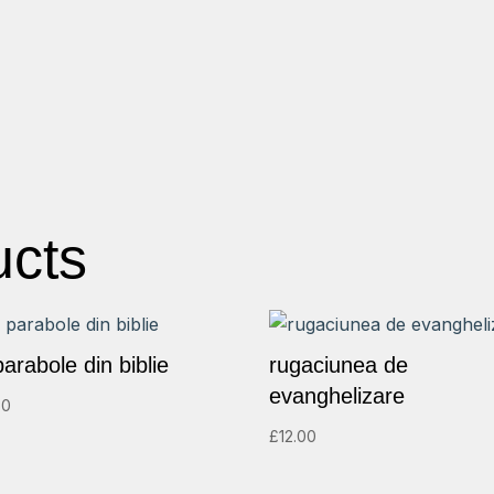
ucts
arabole din biblie
rugaciunea de
evanghelizare
50
£
12.00