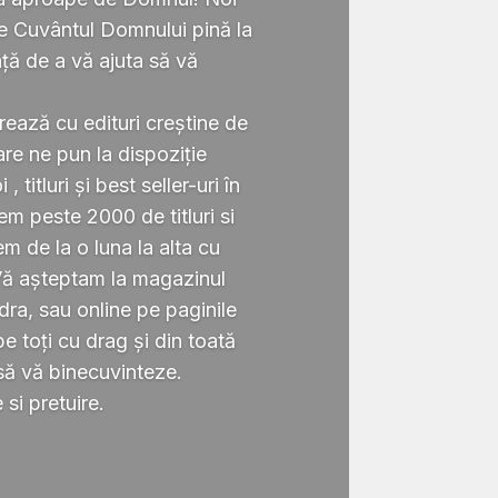
te Cuvântul Domnului pină la
ță de a vă ajuta să vă
.
rează cu edituri creștine de
re ne pun la dispoziție
 titluri și best seller-uri în
 peste 2000 de titluri si
em de la o luna la alta cu
Vă așteptam la magazinul
ra, sau online pe paginile
 toți cu drag și din toată
să vă binecuvinteze.
si pretuire.