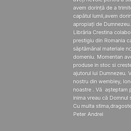
avem dorință de a trimi
capătul lumii,avem dorin
apropiați de Dumnezeu
Librăria Crestina colabo
prestigiu din Romania ca
săptămânal materiale noi ,
domeniu. Momentan avem
produse in stoc si crest
ajutorul lui Dumnezeu. 
nostru din wembley, lond
noastre . Vă așteptam pe
inima vreau că Domnul 
Cu multa stima,dragoste 
Peter Andrei