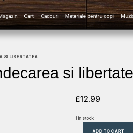
Magazin
Carti
Cadouri
Materiale pentru copii
Muzi
 SI LIBERTATEA
decarea si libertat
£
12.99
1 in stock
ADD TO CART