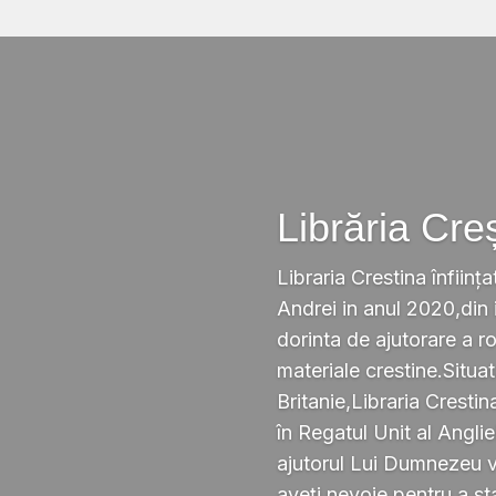
Librăria Cre
Libraria Crestina înființa
Andrei in anul 2020,din i
dorinta de ajutorare a r
materiale crestine.Situ
Britanie,Libraria Crestin
în Regatul Unit al Anglie
ajutorul Lui Dumnezeu v
aveți nevoie pentru a s