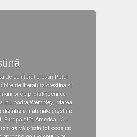
ștină
tă de scriitorul crestin Peter
ubire de literatura crestina si
omanilor de pretutindeni cu
ata in Londra,Wembley, Marea
a distribuie materiale creștine
i, Europa și în America . Cu
rem să vă oferin tot ceea ce
ta aproape de Domnul! Noi