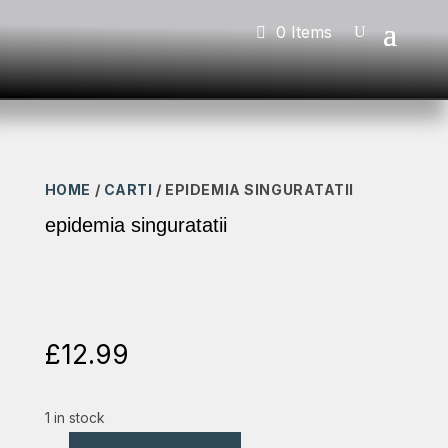
0 Items
HOME
/
CARTI
/ EPIDEMIA SINGURATATII
epidemia singuratatii
£
12.99
1 in stock