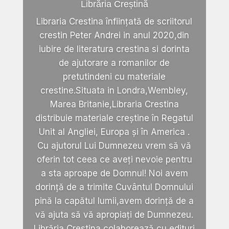
Librăria Creștină
Libraria Crestina înființată de scriitorul
crestin Peter Andrei in anul 2020,din
iubire de literatura crestina si dorinta
de ajutorare a romanilor de
pretutindeni cu materiale
crestine.Situata in Londra,Wembley,
Marea Britanie,Libraria Crestina
distribuie materiale creștine în Regatul
Unit al Angliei, Europa și în America .
Cu ajutorul Lui Dumnezeu vrem să vă
oferin tot ceea ce aveți nevoie pentru
a sta aproape de Domnul! Noi avem
dorință de a trimite Cuvântul Domnului
pină la capătul lumii,avem dorință de a
vă ajuta să vă apropiați de Dumnezeu.
Librăria Crestina colaborează cu edituri