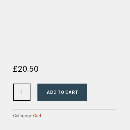
£
20.50
evanghelii
ADD TO CART
gnostice
quantity
Category:
Carti