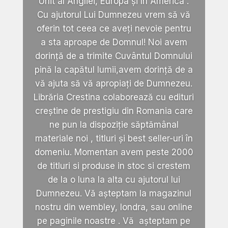
Unit al Angliei, Europa și în America .
Cu ajutorul Lui Dumnezeu vrem să vă
oferin tot ceea ce aveți nevoie pentru
a sta aproape de Domnul! Noi avem
dorință de a trimite Cuvântul Domnului
pină la capătul lumii,avem dorință de a
vă ajuta să vă apropiați de Dumnezeu.
Librăria Crestina colaborează cu edituri
creștine de prestigiu din Romania care
ne pun la dispoziție săptămânal
materiale noi , titluri și best seller-uri în
domeniu. Momentan avem peste 2000
de titluri si produse in stoc si crestem
de la o luna la alta cu ajutorul lui
Dumnezeu. Vă așteptam la magazinul
nostru din wembley, londra, sau online
pe paginile noastre . Vă așteptam pe