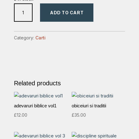
hai
ADD TO CART
sa
vorbim
despre
Category:
Carti
Dumnezeu
quantity
Related products
adevaruri biblice vol1
obiceiuri si traditii
£
12.00
£
35.00