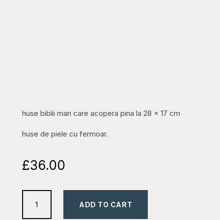
huse biblii mari care acopera pina la 28 x 17 cm
huse de piele cu fermoar.
£
36.00
huse
ADD TO CART
biblii