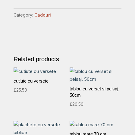
mari.model
9
Category:
Cadouri
quantity
Related products
cutiute cu versete
tablou cu verset si peisaj.
£
25.50
50cm
£
20.50
tablou mare 70 cm