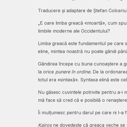
Traducere și adaptare de Ștefan Colceriu
„E oare limba greacă «moartă», cum spun 
limbile moderne ale Occidentului?
Limba greacă este fundamentul pe care s-a 
eline, mintea noastră nu poate gândi până 
Gândirea începe cu buna cunoaștere a gram
la orice
punere în ordine
. De la ordonarea
totul era «sintaxă». Syntaxa elină este cel
Nu găsesc cuvintele potrivite pentru a-i m
mă face să cred că e posibilă o renaștere 
Îi mulțumesc pentru darul pe care ni l-
Kairos
ne dovedește că greaca veche se p