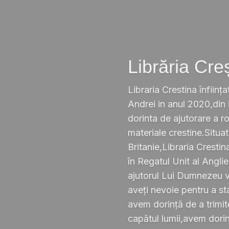
Librăria Cre
Libraria Crestina înființa
Andrei in anul 2020,din i
dorinta de ajutorare a r
materiale crestine.Situ
Britanie,Libraria Crestin
în Regatul Unit al Anglie
ajutorul Lui Dumnezeu v
aveți nevoie pentru a s
avem dorință de a trimi
capătul lumii,avem dorin