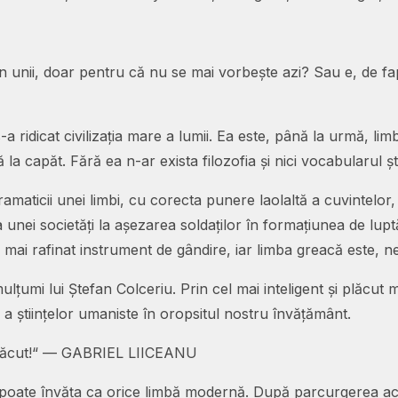
unii, doar pentru că nu se mai vorbește azi? Sau e, de fapt
ridicat civilizația mare a lumii. Ea este, până la urmă, lim
la capăt. Fără ea n-ar exista filozofia și nici vocabularul ș
aticii unei limbi, cu corecta punere laolaltă a cuvintelor,
 unei societăți la așezarea soldaților în formațiunea de lupt
 mai rafinat instrument de gândire, iar limba greacă este, neîn
ulțumi lui Ștefan Colceriu. Prin cel mai inteligent și plăcut
a științelor umaniste în oropsitul nostru învățământ.
a făcut!“ — GABRIEL LIICEANU
oate învăța ca orice limbă modernă. După parcurgerea ac