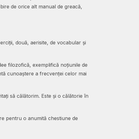
sebire de orice alt manual de greacă,
rciții, două, aerisite, de vocabular și
ee filozofică, exemplifică noțiunile de
antă cunoaștere a frecvenței celor mai
ați să călătorim. Este și o călătorie în
sare pentru o anumită chestiune de