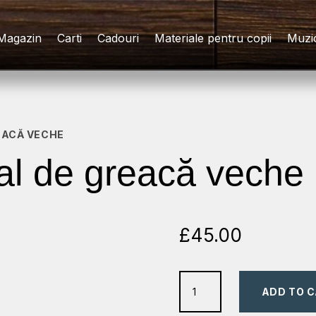
Magazin
Carti
Cadouri
Materiale pentru copii
Muzi
EACĂ VECHE
al de greacă veche
£
45.00
Kairos.
ADD TO 
Manual