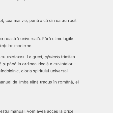
, cea mai vie, pentru că din ea au rodit
ba noastră universală. Fără etimologiile
tiințelor moderne.
 cu «sintaxa». La greci,
sýntaxis
trimitea
ă și până la ordinea ideală a cuvintelor –
doielnic, gloria spiritului universal.
 manual de limba elină tradus în română, el
estui manual, vom avea acces la orice