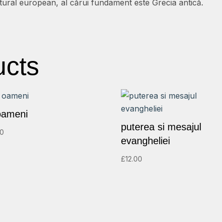
ltural european, al cărui fundament este Grecia antică.
ucts
 oameni
puterea si mesajul
00
evangheliei
£
12.00