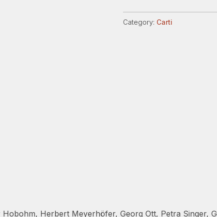
de
greacă
Category:
Carti
veche
quantity
 Hobohm, Herbert Meyerhöfer, Georg Ott, Petra Singer, G