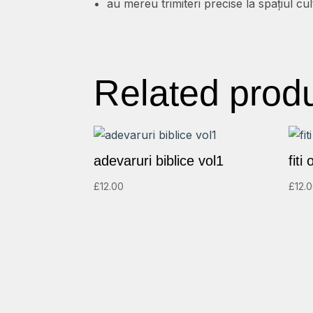
• au mereu trimiteri precise la spațiul cu
Related prod
adevaruri biblice vol1
fiti
£
12.00
£
12.