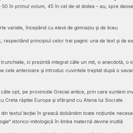
i – 50 în primul volum, 45 în cel de-al doilea – au, spre deo
te variate, începând cu elevii de gimnaziu și de liceu
 respectând principiul celor trei pagini: una de text și de exe
trunchiate, ci prezintă integral câte un mit, o anecdotă, o id
pe cele anterioare și introduc cuvintele treptat după o sav
te opt, pe provinciile Greciei antice, prin care suntem invit
 cu Creta răpitei Europa și sfârșind cu Atena lui Socrate
din textul lecției în greacă dobândim toate noțiunile nece
ologie“ istorico-mitologică în limba maternă devine inutilă