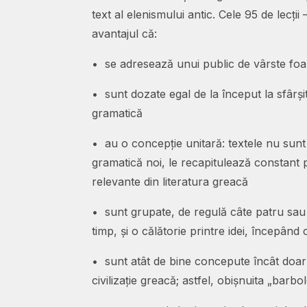
text al elenismului antic. Cele 95 de lecți
avantajul că:
• se adresează unui public de vârste foar
• sunt dozate egal de la început la sfârșit,
gramatică
• au o concepție unitară: textele nu sunt 
gramatică noi, le recapitulează constant 
relevante din literatura greacă
• sunt grupate, de regulă câte patru sau câ
timp, și o călătorie printre idei, începând
• sunt atât de bine concepute încât doar 
civilizație greacă; astfel, obișnuita „barb