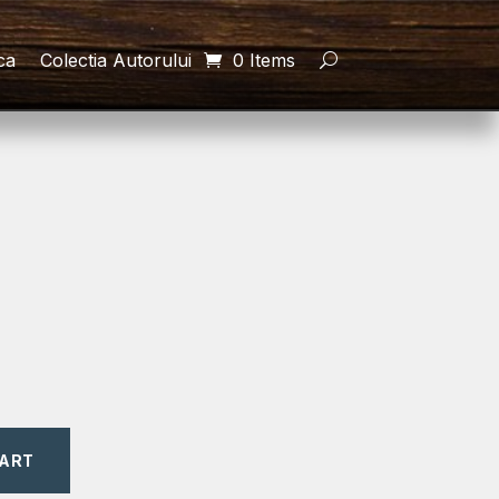
ca
Colectia Autorului
0 Items
CART