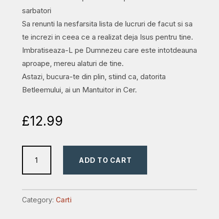
sarbatori
Sa renunti la nesfarsita lista de lucruri de facut si sa
te increzi in ceea ce a realizat deja Isus pentru tine.
Imbratiseaza-L pe Dumnezeu care este intotdeauna
aproape, mereu alaturi de tine.
Astazi, bucura-te din plin, stiind ca, datorita
Betleemului, ai un Mantuitor in Cer.
£
12.99
Miracolul
ADD TO CART
din
Betleem:
Dragostea
Category:
Carti
se
naște,