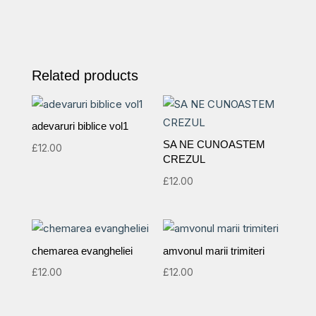
speranța
ne
cuprinde
Related products
quantity
adevaruri biblice vol1
SA NE CUNOASTEM
£
12.00
CREZUL
£
12.00
chemarea evangheliei
amvonul marii trimiteri
£
12.00
£
12.00