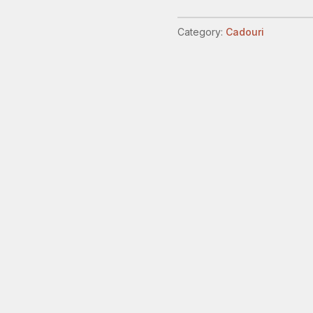
cristal
quantity
Category:
Cadouri