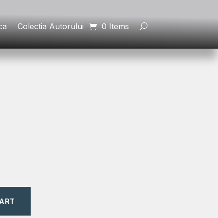
ca
Colectia Autorului
0 Items
CART