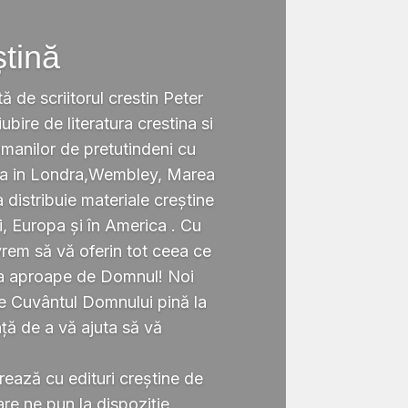
ștină
tă de scriitorul crestin Peter
ubire de literatura crestina si
omanilor de pretutindeni cu
ata in Londra,Wembley, Marea
a distribuie materiale creștine
i, Europa și în America . Cu
rem să vă oferin tot ceea ce
ta aproape de Domnul! Noi
te Cuvântul Domnului pină la
ță de a vă ajuta să vă
.
rează cu edituri creștine de
re ne pun la dispoziție