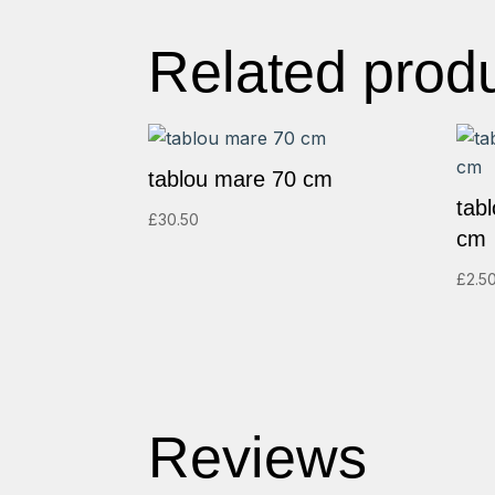
Related prod
tablou mare 70 cm
tab
£
30.50
cm
£
2.5
Reviews