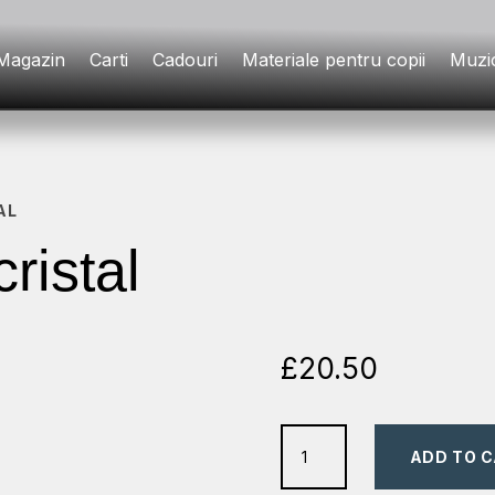
Magazin
Carti
Cadouri
Materiale pentru copii
Muzi
AL
ristal
£
20.50
ornament
ADD TO 
de