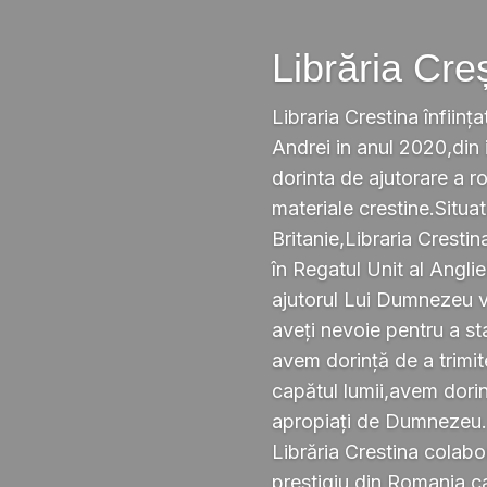
Librăria Cre
Libraria Crestina înființa
Andrei in anul 2020,din i
dorinta de ajutorare a r
materiale crestine.Situ
Britanie,Libraria Crestin
în Regatul Unit al Anglie
ajutorul Lui Dumnezeu v
aveți nevoie pentru a s
avem dorință de a trimi
capătul lumii,avem dorin
apropiați de Dumnezeu
Librăria Crestina colabo
prestigiu din Romania ca