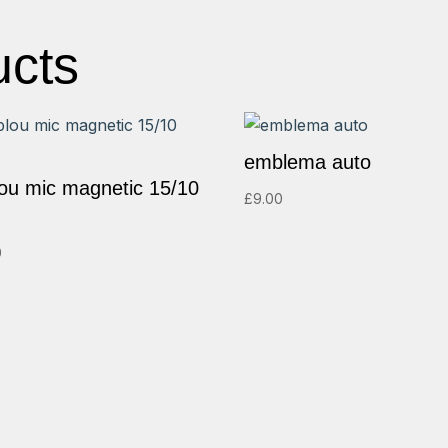
ucts
emblema auto
lou mic magnetic 15/10
£
9.00
0