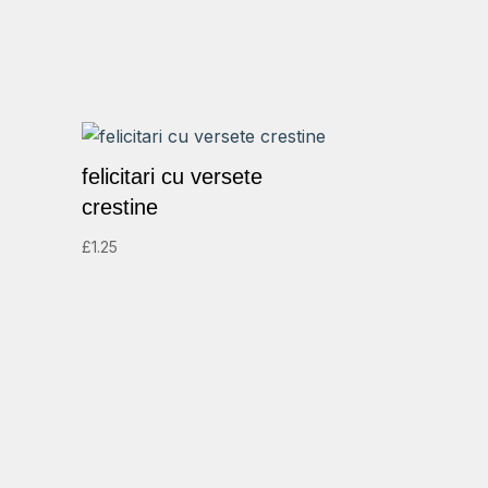
felicitari cu versete
crestine
£
1.25