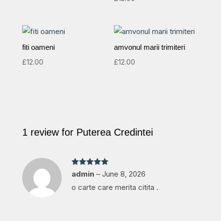
fiti oameni
amvonul marii trimiteri
£
12.00
£
12.00
1 review for
Puterea Credintei
Rated
5
out
admin
–
June 8, 2026
of 5
o carte care merita citita .