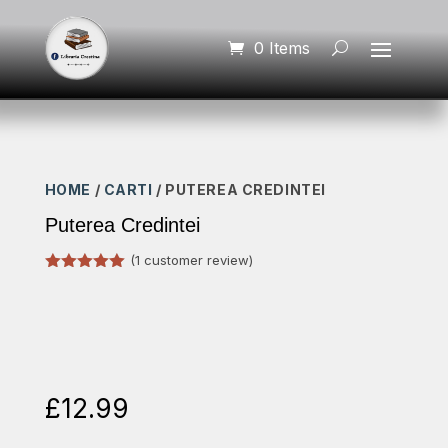
0 Items
HOME
/
CARTI
/ PUTEREA CREDINTEI
Puterea Credintei
(
1
customer review)
Rated
5.00
out of 5
based on
customer
rating
£
12.99