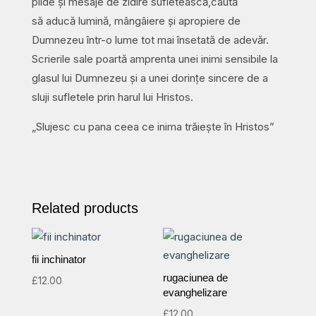
pilde și mesaje de zidire sufletească,caută
să aducă lumină, mângâiere și apropiere de
Dumnezeu într-o lume tot mai însetată de adevăr.
Scrierile sale poartă amprenta unei inimi sensibile la
glasul lui Dumnezeu și a unei dorințe sincere de a
sluji sufletele prin harul lui Hristos.
„Slujesc cu pana ceea ce inima trăiește în Hristos”
Related products
fii inchinator
rugaciunea de
£
12.00
evanghelizare
£
12.00