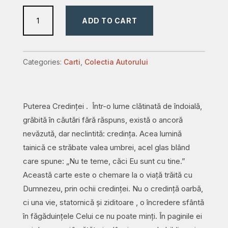
Puterea
ADD TO CART
Credintei
quantity
Categories:
Carti
,
Colectia Autorului
Puterea Credinței . Într-o lume clătinată de îndoială,
grăbită în căutări fără răspuns, există o ancoră
nevăzută, dar neclintită: credința. Acea lumină
tainică ce străbate valea umbrei, acel glas blând
care spune: „Nu te teme, căci Eu sunt cu tine.”
Această carte este o chemare la o viață trăită cu
Dumnezeu, prin ochii credinței. Nu o credință oarbă,
ci una vie, statornică și ziditoare , o încredere sfântă
în făgăduințele Celui ce nu poate minți. În paginile ei