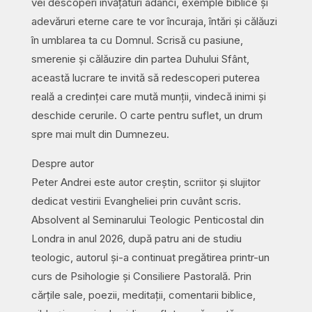
vei descoperi învățături adânci, exemple biblice și
adevăruri eterne care te vor încuraja, întări și călăuzi
în umblarea ta cu Domnul. Scrisă cu pasiune,
smerenie și călăuzire din partea Duhului Sfânt,
această lucrare te invită să redescoperi puterea
reală a credinței care mută munții, vindecă inimi și
deschide cerurile. O carte pentru suflet, un drum
spre mai mult din Dumnezeu.
Despre autor
Peter Andrei este autor creștin, scriitor și slujitor
dedicat vestirii Evangheliei prin cuvânt scris.
Absolvent al Seminarului Teologic Penticostal din
Londra in anul 2026, după patru ani de studiu
teologic, autorul și-a continuat pregătirea printr-un
curs de Psihologie și Consiliere Pastorală. Prin
cărțile sale, poezii, meditații, comentarii biblice,