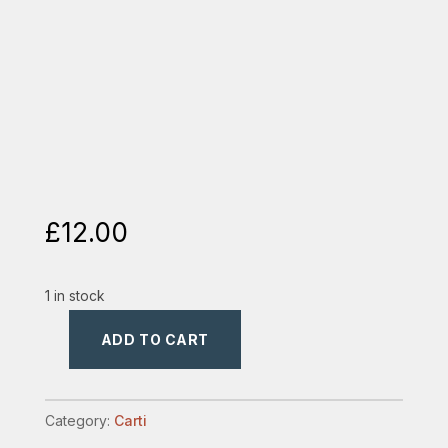
£
12.00
1 in stock
ADD TO CART
rebelutia
quantity
Category:
Carti