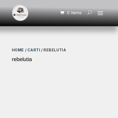
0 Items
HOME
/
CARTI
/ REBELUTIA
rebelutia