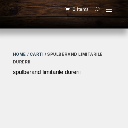
0 Items
HOME
/
CARTI
/ SPULBERAND LIMITARILE
DURERII
spulberand limitarile durerii