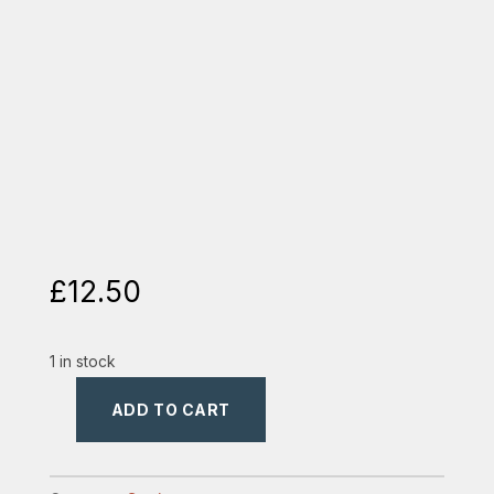
£
12.50
1 in stock
ADD TO CART
spulberand
limitarile
durerii