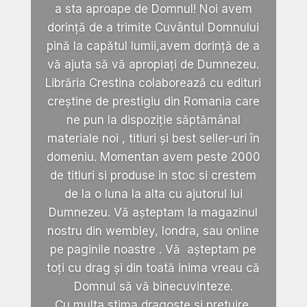
a sta aproape de Domnul! Noi avem
dorință de a trimite Cuvântul Domnului
pină la capătul lumii,avem dorință de a
vă ajuta să vă apropiați de Dumnezeu.
Librăria Crestina colaborează cu edituri
creștine de prestigiu din Romania care
ne pun la dispoziție săptămânal
materiale noi , titluri și best seller-uri în
domeniu. Momentan avem peste 2000
de titluri si produse in stoc si crestem
de la o luna la alta cu ajutorul lui
Dumnezeu. Vă așteptam la magazinul
nostru din wembley, londra, sau online
pe paginile noastre . Vă așteptam pe
toți cu drag și din toată inima vreau că
Domnul să vă binecuvinteze.
Cu multa stima,dragoste si pretuire.