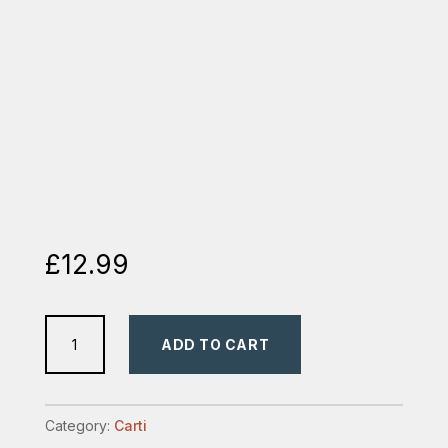
£
12.99
Trezirea
ADD TO CART
spirituală
în
tradiția
Category:
Carti
reformată