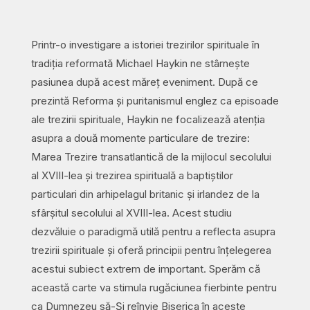
quantity
Printr-o investigare a istoriei trezirilor spirituale în
tradiția reformată Michael Haykin ne stârnește
pasiunea după acest măreț eveniment. După ce
prezintă Reforma și puritanismul englez ca episoade
ale trezirii spirituale, Haykin ne focalizează atenția
asupra a două momente particulare de trezire:
Marea Trezire transatlantică de la mijlocul secolului
al XVIII-lea și trezirea spirituală a baptiștilor
particulari din arhipelagul britanic și irlandez de la
sfârșitul secolului al XVIII-lea. Acest studiu
dezvăluie o paradigmă utilă pentru a reflecta asupra
trezirii spirituale și oferă principii pentru înțelegerea
acestui subiect extrem de important. Sperăm că
această carte va stimula rugăciunea fierbinte pentru
ca Dumnezeu să-Și reînvie Biserica în aceste