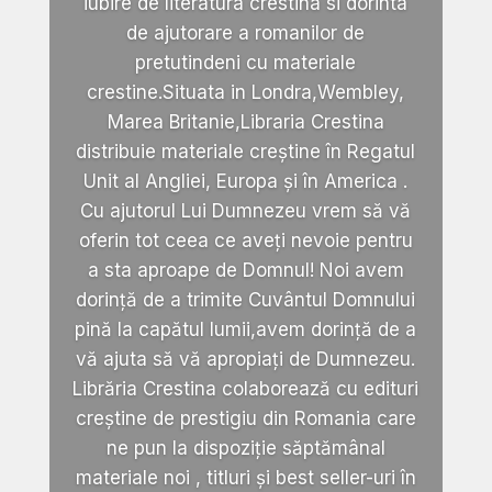
iubire de literatura crestina si dorinta
de ajutorare a romanilor de
pretutindeni cu materiale
crestine.Situata in Londra,Wembley,
Marea Britanie,Libraria Crestina
distribuie materiale creștine în Regatul
Unit al Angliei, Europa și în America .
Cu ajutorul Lui Dumnezeu vrem să vă
oferin tot ceea ce aveți nevoie pentru
a sta aproape de Domnul! Noi avem
dorință de a trimite Cuvântul Domnului
pină la capătul lumii,avem dorință de a
vă ajuta să vă apropiați de Dumnezeu.
Librăria Crestina colaborează cu edituri
creștine de prestigiu din Romania care
ne pun la dispoziție săptămânal
materiale noi , titluri și best seller-uri în