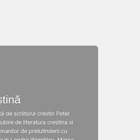
ștină
tă de scriitorul crestin Peter
ubire de literatura crestina si
omanilor de pretutindeni cu
ata in Londra,Wembley, Marea