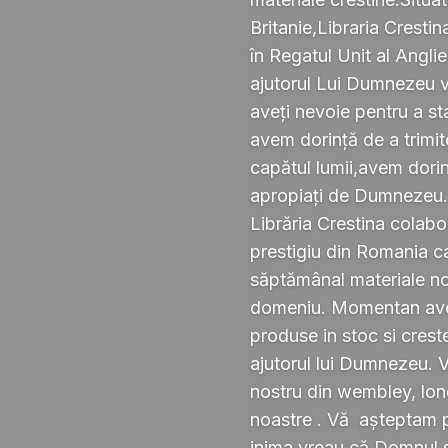
Britanie,Libraria Crestin
în Regatul Unit al Anglie
ajutorul Lui Dumnezeu v
aveți nevoie pentru a s
avem dorință de a trimi
capătul lumii,avem dorin
apropiați de Dumnezeu
Librăria Crestina colabo
prestigiu din Romania ca
săptămânal materiale noi ,
domeniu. Momentan avem
produse in stoc si crest
ajutorul lui Dumnezeu. 
nostru din wembley, lond
noastre . Vă așteptam pe
inima vreau că Domnul 