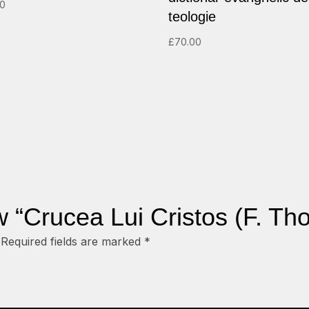
00
teologie
£
70.00
ew “Crucea Lui Cristos (F. T
Required fields are marked
*