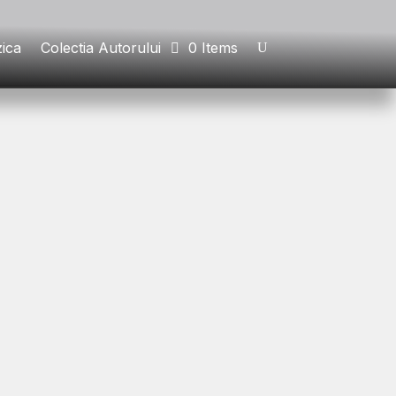
ica
Colectia Autorului
0 Items