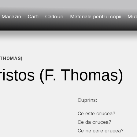
Magazin
Carti
Cadouri
Materiale pentru copii
Muz
. THOMAS)
istos (F. Thomas)
Cuprins:
Ce este crucea?
Ce da crucea?
Ce ne cere crucea?