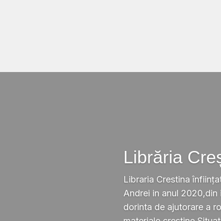
Librăria Cre
Libraria Crestina înființa
Andrei in anul 2020,din i
dorinta de ajutorare a r
materiale crestine.Situ