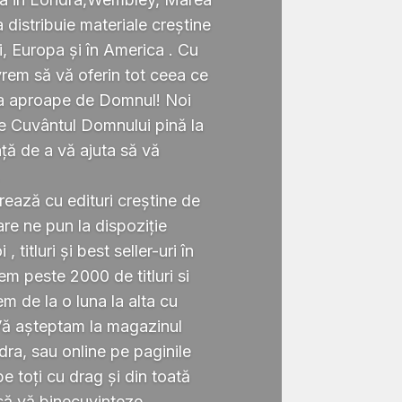
a distribuie materiale creștine
i, Europa și în America . Cu
rem să vă oferin tot ceea ce
ta aproape de Domnul! Noi
te Cuvântul Domnului pină la
ță de a vă ajuta să vă
.
rează cu edituri creștine de
re ne pun la dispoziție
 titluri și best seller-uri în
 peste 2000 de titluri si
em de la o luna la alta cu
Vă așteptam la magazinul
ra, sau online pe paginile
 toți cu drag și din toată
să vă binecuvinteze.