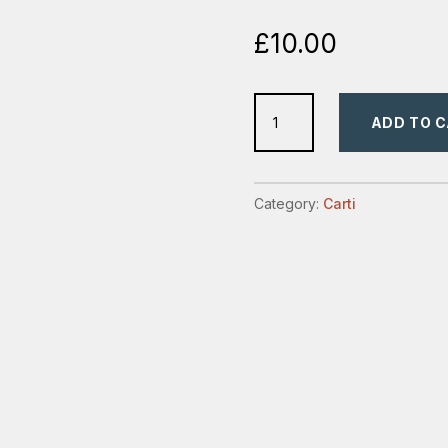
£
10.00
Crucea
ADD TO 
Lui
Cristos
(F.
Category:
Carti
Thomas)
quantity