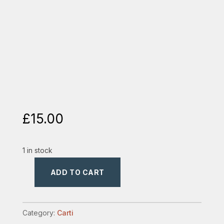
£
15.00
1 in stock
ADD TO CART
orice
fapta
buna
Category:
Carti
quantity